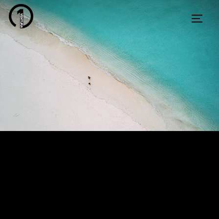
コ
サイド
ン
テ
ン
ツ
へ
ス
キ
ッ
プ