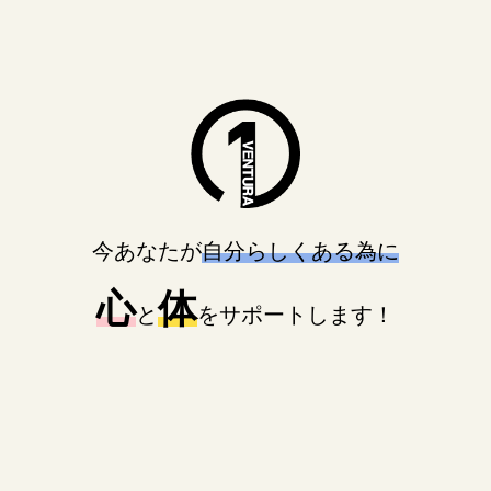
ま
で
ス
ク
ロ
ー
ル
今あなたが
自分らしくある為に
心
体
と
をサポートします！